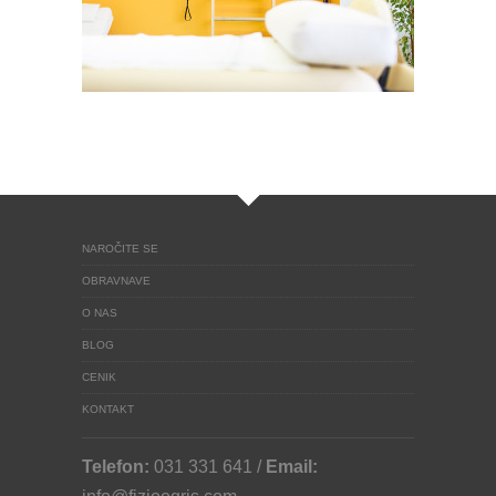
NAROČITE SE
OBRAVNAVE
O NAS
BLOG
CENIK
KONTAKT
Telefon:
031 331 641 /
Email: