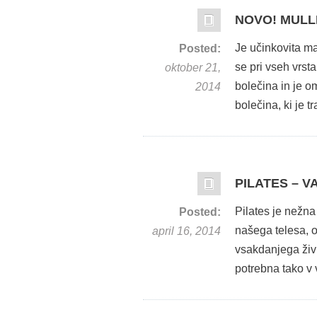
NOVO! MULLIG
Je učinkovita m
Posted:
se pri vseh vrst
oktober 21,
bolečina in je o
2014
bolečina, ki je 
PILATES – V
Pilates je nežn
Posted:
našega telesa, o
april 16, 2014
vsakdanjega živl
potrebna tako v