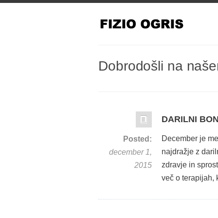
Dobrodošli na naš
DARILNI BON
December je mese
Posted:
najdražje z daril
december 1,
zdravje in sprost
2015
več o terapijah,