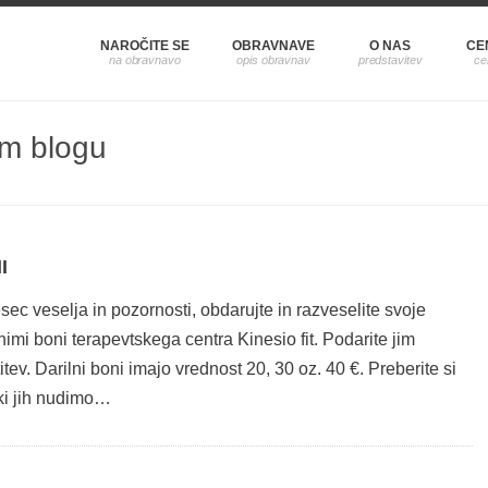
NAROČITE SE
OBRAVNAVE
O NAS
CE
em blogu
I
c veselja in pozornosti, obdarujte in razveselite svoje
nimi boni terapevtskega centra Kinesio fit. Podarite jim
itev. Darilni boni imajo vrednost 20, 30 oz. 40 €. Preberite si
 ki jih nudimo…