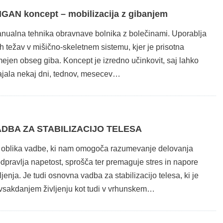
AN koncept – mobilizacija z gibanjem
anualna tehnika obravnave bolnika z bolečinami. Uporablja
ah težav v mišično-skeletnem sistemu, kjer je prisotna
mejen obseg giba. Koncept je izredno učinkovit, saj lahko
trajala nekaj dni, tednov, mesecev…
ADBA ZA STABILIZACIJO TELESA
a oblika vadbe, ki nam omogoča razumevanje delovanja
dpravlja napetost, sprošča ter premaguje stres in napore
jenja. Je tudi osnovna vadba za stabilizacijo telesa, ki je
 vsakdanjem življenju kot tudi v vrhunskem…