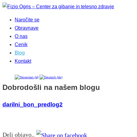
Naročite se
Obravnave
O nas
Cenik
Blog
Kontakt
Dobrodošli na našem blogu
darilni_bon_predlog2
Deli objavo..