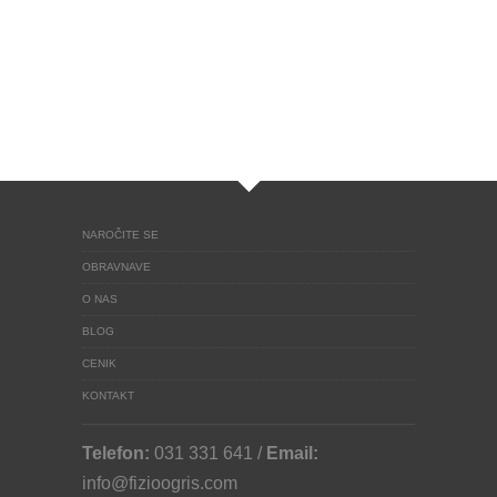
NAROČITE SE
OBRAVNAVE
O NAS
BLOG
CENIK
KONTAKT
Telefon:
031 331 641 /
Email:
info@fizioogris.com